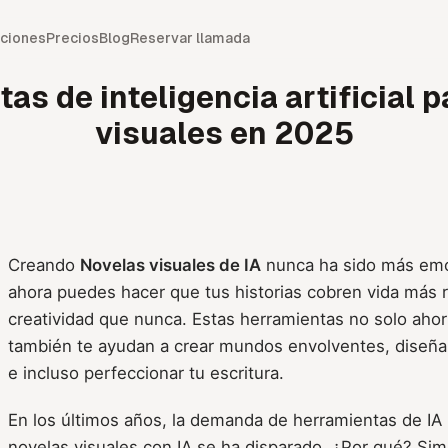
ciones
Precios
Blog
Reservar llamada
as de inteligencia artificial p
visuales en 2025
Creando
Novelas visuales de IA
nunca ha sido más emoc
ahora puedes hacer que tus historias cobren vida más 
creatividad que nunca. Estas herramientas no solo ahor
también te ayudan a crear mundos envolventes, diseñ
e incluso perfeccionar tu escritura.
En los últimos años, la demanda de herramientas de IA 
novelas visuales con IA se ha disparado. ¿Por qué? Simp