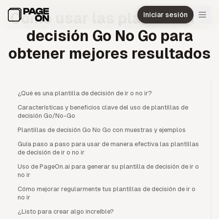
Ir al contenido principal
Cómo usar las plantillas de
Iniciar sesión
decisión Go No Go para
obtener mejores resultados
¿Qué es una plantilla de decisión de ir o no ir?
Características y beneficios clave del uso de plantillas de
decisión Go/No-Go
Plantillas de decisión Go No Go con muestras y ejemplos
Guía paso a paso para usar de manera efectiva las plantillas
de decisión de ir o no ir
Uso de PageOn.ai para generar su plantilla de decisión de ir o
no ir
Cómo mejorar regularmente tus plantillas de decisión de ir o
no ir
¿Listo para crear algo increíble?