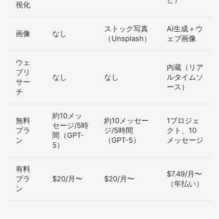
ど）
視化
ストック写真
AI生成＋ウ
画像
なし
（Unsplash）
ェブ画像
ウェ
内蔵（リア
ブリ
なし
なし
ルタイムソ
サー
ース）
チ
約10メッ
無料
約10メッセー
1プロジェ
セージ/5時
プラ
ジ/5時間
クト、10
間（GPT-
ン
（GPT-5）
メッセージ
5）
有料
$7.49/月〜
プラ
$20/月〜
$20/月〜
（年払い）
ン