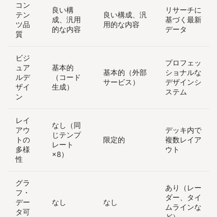
コン
良い構
リサーチに
テン
良い構成、汎
成、汎用
基づく最新
ツ品
用的な内容
的な内容
データ
質
ビジ
プロフェッ
ュア
基本的
基本的（外部
ショナルな
ルデ
（コード
サービス）
デザインシ
ザイ
生成）
ステム
ン
レイ
なし（同
アウ
デッキ内で
じテンプ
トの
限定的
複数レイア
レート
多様
ウト
×8）
性
グラ
あり（レー
フ・
ダー、タイ
デー
なし
なし
ムラインな
タ可