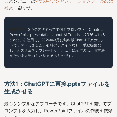
このレビューは
7つのAIプレゼンテーションツールの比
較
の一部です。
検証方法：
3つの方法すべてで同じプロンプト「Create a
PowerPoint presentation about AI Trends in 2026 with 8
slides」を使用し、2026年3月に無料版ChatGPTアカウン
トでテストしました。有料プラグインなし、手動編集な
し、カスタムテンプレートなし。以下に示すのは、各方法
がそのまま出力した結果そのものです。
方法1：ChatGPTに直接.pptxファイルを
生成させる
最もシンプルなアプローチです。ChatGPTを開いてプ
ロンプトを入力し、PowerPointファイルの作成を依頼