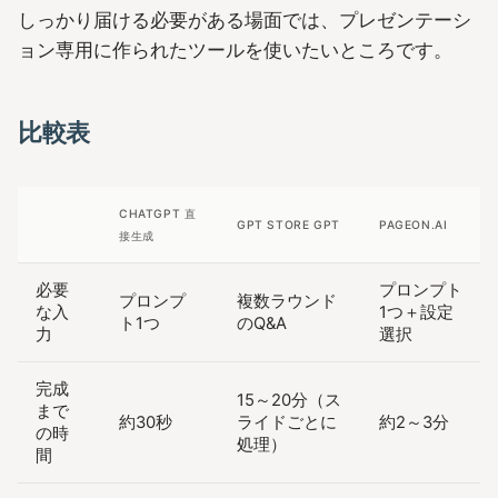
しっかり届ける必要がある場面では、プレゼンテーシ
ョン専用に作られたツールを使いたいところです。
比較表
CHATGPT 直
GPT STORE GPT
PAGEON.AI
接生成
必要
プロンプト
プロンプ
複数ラウンド
な入
1つ＋設定
ト1つ
のQ&A
力
選択
完成
15～20分（ス
まで
約30秒
ライドごとに
約2～3分
の時
処理）
間